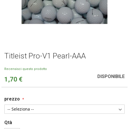
Titleist Pro-V1 Pearl-AAA
Vai
all'inizio
della
Recensisci questo prodotto
galleria
DISPONIBILE
1,70 €
di
immagini
prezzo
Qtà