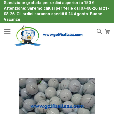
Spedizione gratuita per ordini superiori a 150 €
Attenzione: Saremo chiusi per ferie dal 07-08-26 al 21-
08-26. Gli ordini saranno spediti il 24 Agosto. Buone
Salta
Vacanze
al
Cerc
Ca
contenuto
Vai
alla
fine
della
galleria
di
immagini