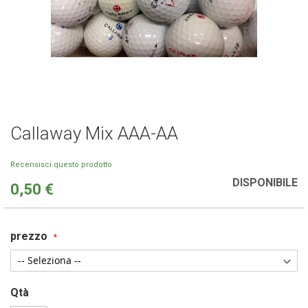
Callaway Mix AAA-AA
Vai
all'inizio
della
Recensisci questo prodotto
galleria
DISPONIBILE
0,50 €
di
immagini
prezzo
Qtà