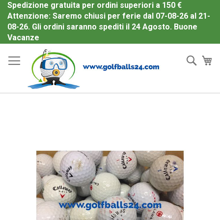
Spedizione gratuita per ordini superiori a 150 €
Attenzione: Saremo chiusi per ferie dal 07-08-26 al 21-
08-26. Gli ordini saranno spediti il 24 Agosto. Buone
Salta
Vacanze
al
Cerc
Ca
contenuto
Vai
alla
fine
della
galleria
di
immagini